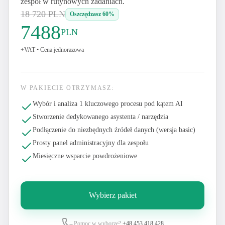
zespół w rutynowych zadaniach.
18 720
PLN
Oszczędzasz 60%
7488
PLN
+VAT
•
Cena jednorazowa
W PAKIECIE OTRZYMASZ:
Wybór i analiza 1 kluczowego procesu pod kątem AI
Stworzenie dedykowanego asystenta / narzędzia
Podłączenie do niezbędnych źródeł danych (wersja basic)
Prosty panel administracyjny dla zespołu
Miesięczne wsparcie powdrożeniowe
Wybierz pakiet
Pomoc w wyborze?
+48 453 418 428